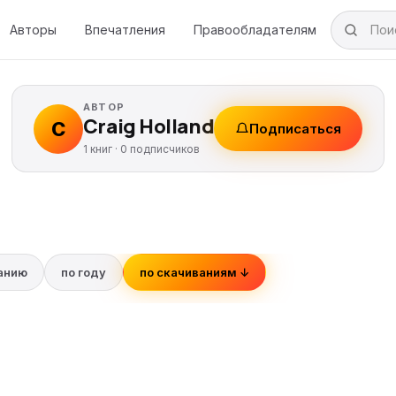
Авторы
Впечатления
Правообладателям
АВТОР
Craig Holland
C
Подписаться
1 книг ·
0
подписчиков
ванию
по году
по скачиваниям ↓