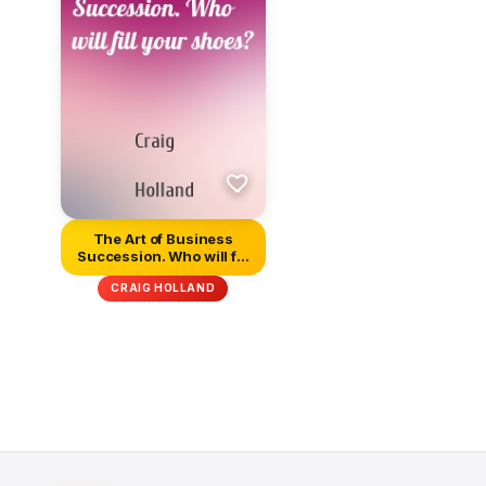
The Art of Business
Succession. Who will fill
your...
CRAIG HOLLAND