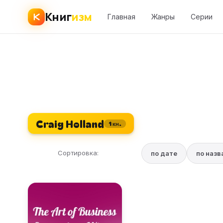
Книг
изм
Главная
Жанры
Серии
Craig Holland
1 кн.
Сортировка:
по дате
по наз