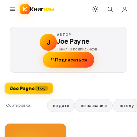
Книг
изм
АВТОР
Joe Payne
J
1 книг ·
0
подписчиков
Подписаться
Joe Payne
1 кн.
Сортировка:
по дате
по названию
по году