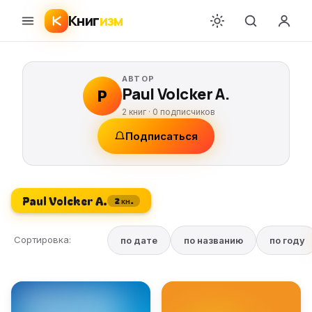
Книг
изм
АВТОР
Paul Volcker A.
P
2 книг ·
0
подписчиков
Подписаться
Paul Volcker A.
2 кн.
Сортировка:
по дате
по названию
по году