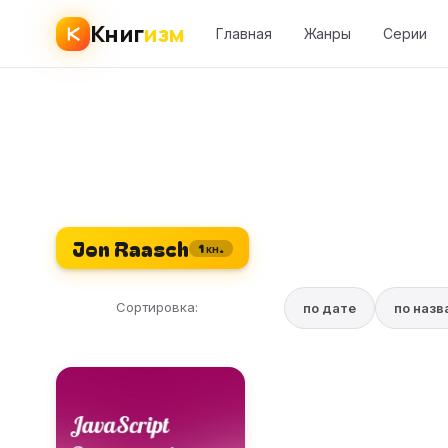
Книг
изм
Главная
Жанры
Серии
Jon Raasch
1 кн.
Сортировка:
по дате
по наз