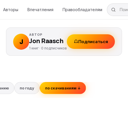
Авторы
Впечатления
Правообладателям
АВТОР
Jon Raasch
J
Подписаться
1 книг ·
0
подписчиков
ванию
по году
по скачиваниям ↓