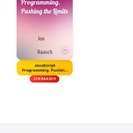
JavaScript
Programming. Pushing
the Limits
JON RAASCH