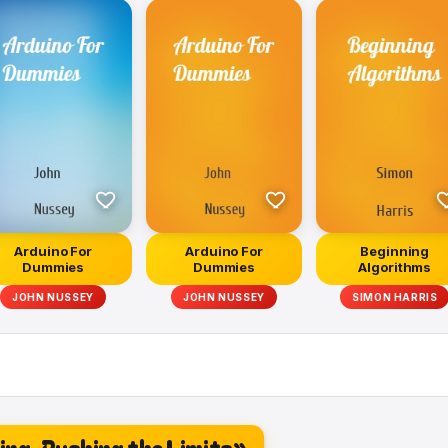
Arduino For
Arduino For
Beginning
Dummies
Dummies
Algorithms
JOHN NUSSEY
JOHN NUSSEY
SIMON HARRIS
ng. Pushing the Limits»