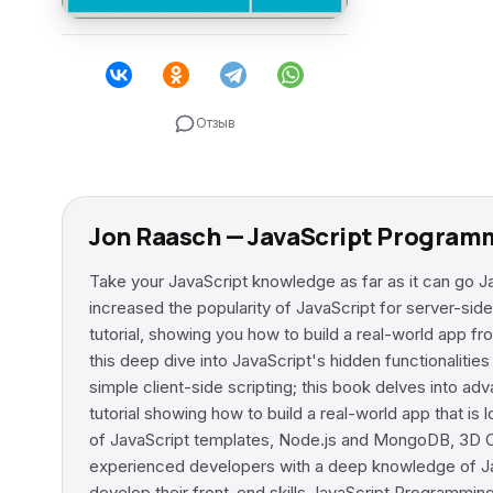
Отзыв
Jon Raasch — JavaScript Program
Take your JavaScript knowledge as far as it can go J
increased the popularity of JavaScript for server-sid
tutorial, showing you how to build a real-world app fr
this deep dive into JavaScript's hidden functionaliti
simple client-side scripting; this book delves into a
tutorial showing how to build a real-world app that i
of JavaScript templates, Node.js and MongoDB, 3D C
experienced developers with a deep knowledge of Jav
develop their front-end skills JavaScript Programming: 