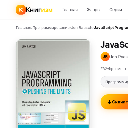
Книг
изм
Главная
Жанры
Серии
Главная
›
Программирование
›
Jon Raasch
›
JavaScript Progra
JavaSc
Jon Raas
JR
FB2
Фрагмент
Программи
Скачат