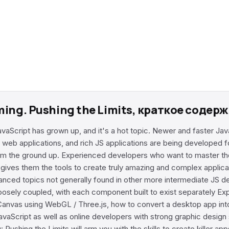
ming. Pushing the Limits, краткое содер
avaScript has grown up, and it's a hot topic. Newer and faster J
e web applications, and rich JS applications are being developed 
om the ground up. Experienced developers who want to master the la
es gives them the tools to create truly amazing and complex appli
dvanced topics not generally found in other more intermediate JS 
s loosely coupled, with each component built to exist separately 
anvas using WebGL / Three.js, how to convert a desktop app int
aScript as well as online developers with strong graphic design
Pushing the Limits will arm you with the skills to create killer app