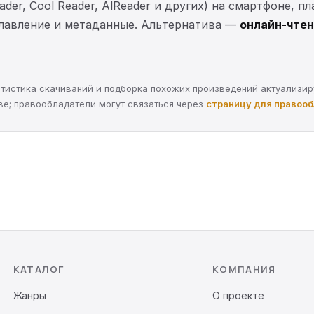
der, Cool Reader, AlReader и других) на смартфоне, п
главление и метаданные. Альтернатива —
онлайн-чтен
статистика скачиваний и подборка похожих произведений актуализи
ве; правообладатели могут связаться через
страницу для правоо
КАТАЛОГ
КОМПАНИЯ
Жанры
О проекте