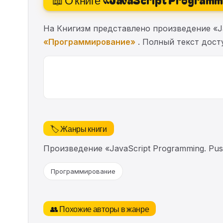
На Книгизм представлено произведение «Jav
«Программирование»
. Полный текст досту
🏷️ Жанры книги
Произведение «JavaScript Programming. Pu
Программирование
👥 Похожие авторы в жанре