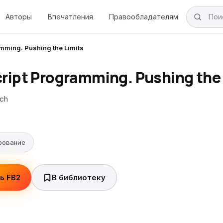
Авторы
Впечатления
Правообладателям
mming. Pushing the Limits
ript Programming. Pushing the 
ch
рование
ь FB2
В библиотеку