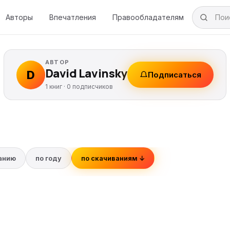
Авторы
Впечатления
Правообладателям
АВТОР
David Lavinsky
D
Подписаться
1 книг ·
0
подписчиков
ванию
по году
по скачиваниям ↓