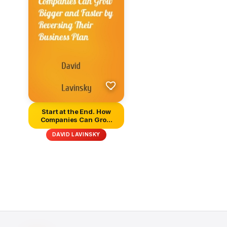
Start at the End. How
Companies Can Grow
Bigger an...
DAVID LAVINSKY