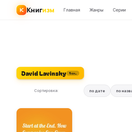
Книг
изм
Главная
Жанры
Серии
David Lavinsky
1 кн.
Сортировка:
по дате
по наз