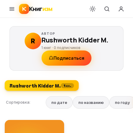
Книг
изм
АВТОР
Rushworth Kidder M.
R
1 книг ·
0
подписчиков
Подписаться
Rushworth Kidder M.
1 кн.
Сортировка:
по дате
по названию
по году