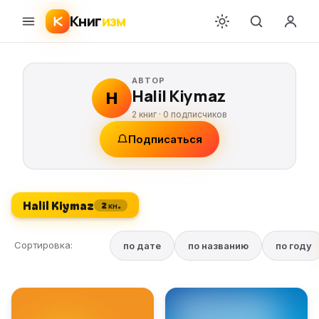
Книг
изм
АВТОР
Halil Kiymaz
H
2 книг ·
0
подписчиков
Подписаться
Halil Kiymaz
2 кн.
Сортировка:
по дате
по названию
по году