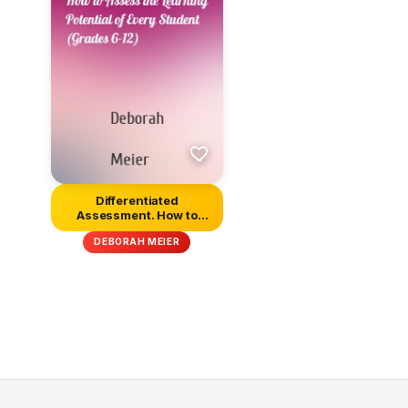
Differentiated
Assessment. How to
Assess the Learn...
DEBORAH MEIER