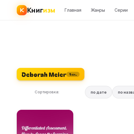
Книг
изм
Главная
Жанры
Серии
Deborah Meier
1 кн.
Сортировка:
по дате
по наз