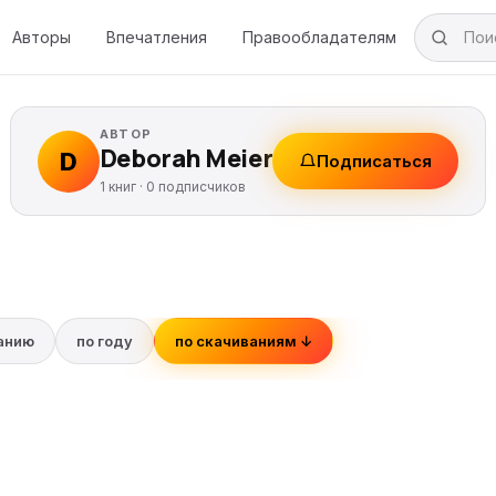
Авторы
Впечатления
Правообладателям
АВТОР
Deborah Meier
D
Подписаться
1 книг ·
0
подписчиков
ванию
по году
по скачиваниям ↓