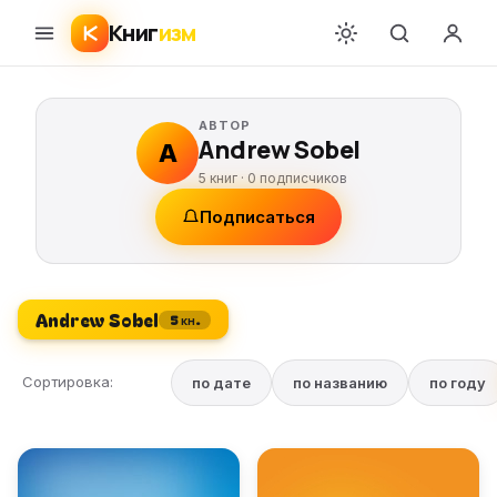
Книг
изм
АВТОР
Andrew Sobel
A
5 книг ·
0
подписчиков
Подписаться
Andrew Sobel
5 кн.
Сортировка:
по дате
по названию
по году