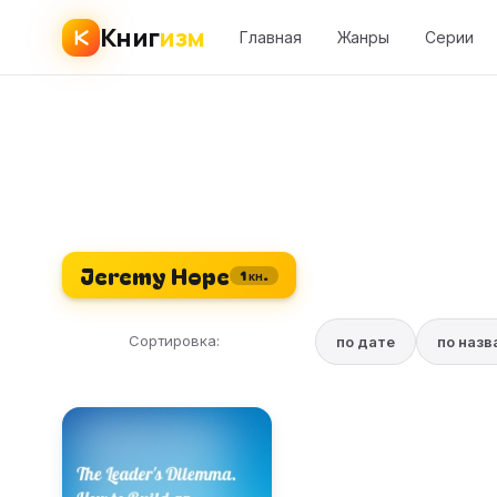
Книг
изм
Главная
Жанры
Серии
Jeremy Hope
1 кн.
Сортировка:
по дате
по наз