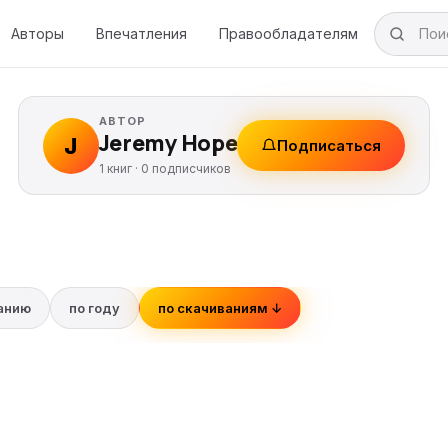
Авторы
Впечатления
Правообладателям
АВТОР
Jeremy Hope
J
Подписаться
1 книг ·
0
подписчиков
ванию
по году
по скачиваниям ↓