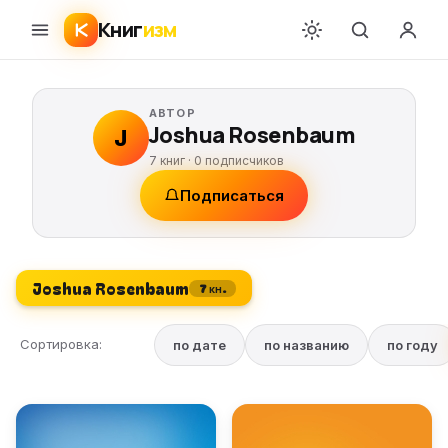
Книг
изм
АВТОР
Joshua Rosenbaum
J
7 книг ·
0
подписчиков
Подписаться
Joshua Rosenbaum
7 кн.
Сортировка:
по дате
по названию
по году