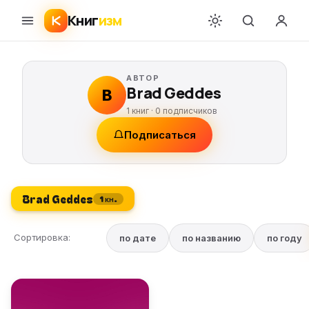
Книг
изм
АВТОР
Brad Geddes
B
1 книг ·
0
подписчиков
Подписаться
Brad Geddes
1 кн.
Сортировка:
по дате
по названию
по году