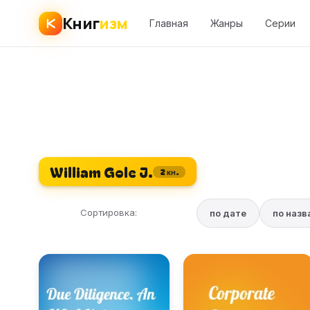
Книг
изм
Главная
Жанры
Серии
William Gole J.
2 кн.
Сортировка:
по дате
по наз