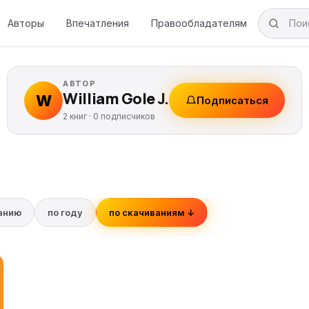
Авторы
Впечатления
Правообладателям
АВТОР
William Gole J.
W
Подписаться
2 книг ·
0
подписчиков
ванию
по году
по скачиваниям ↓