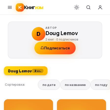
Книг
изм
АВТОР
Doug Lemov
D
2 книг ·
0
подписчиков
Подписаться
Doug Lemov
2 кн.
Сортировка:
по дате
по названию
по году