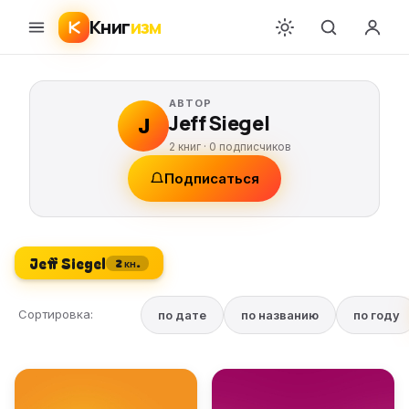
Книг
изм
АВТОР
Jeff Siegel
J
2 книг ·
0
подписчиков
Подписаться
Jeff Siegel
2 кн.
Сортировка:
по дате
по названию
по году