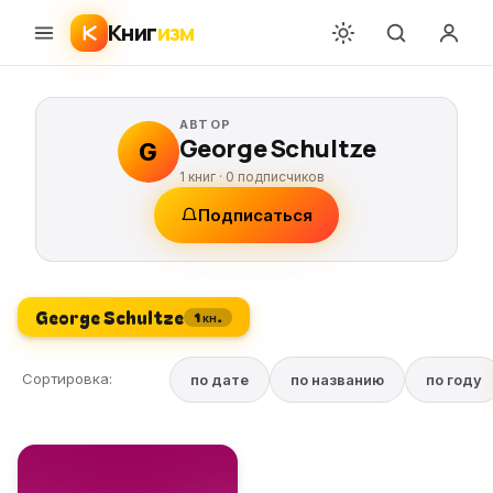
Книг
изм
АВТОР
George Schultze
G
1 книг ·
0
подписчиков
Подписаться
George Schultze
1 кн.
Сортировка:
по дате
по названию
по году