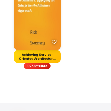
Achieving Service-
Oriented Architecture.
Applying...
RICK SWEENEY