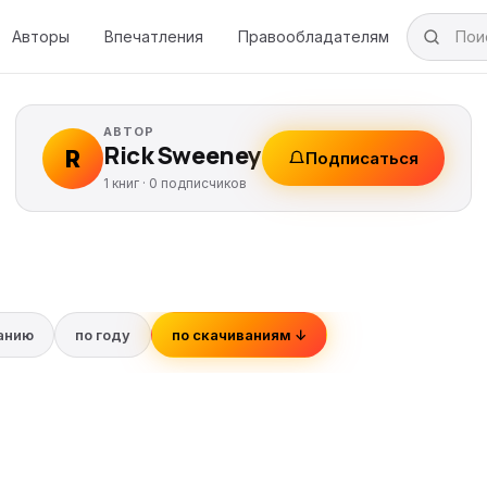
Авторы
Впечатления
Правообладателям
АВТОР
Rick Sweeney
R
Подписаться
1 книг ·
0
подписчиков
ванию
по году
по скачиваниям ↓