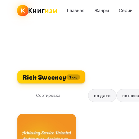
Книг
изм
Главная
Жанры
Серии
Rick Sweeney
1 кн.
Сортировка:
по дате
по наз