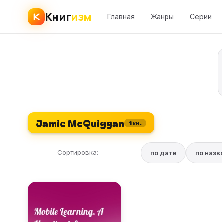
Книг
изм
Главная
Жанры
Серии
Jamie McQuiggan
1 кн.
Сортировка:
по дате
по наз