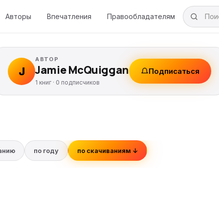
Авторы
Впечатления
Правообладателям
АВТОР
Jamie McQuiggan
J
Подписаться
1 книг ·
0
подписчиков
ванию
по году
по скачиваниям ↓