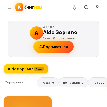
Книг
изм
АВТОР
Aldo Soprano
A
1 книг ·
0
подписчиков
Подписаться
Aldo Soprano
1 кн.
Сортировка:
по дате
по названию
по году