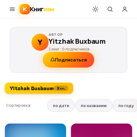
Книг
изм
АВТОР
Yitzhak Buxbaum
Y
2 книг ·
0
подписчиков
Подписаться
Yitzhak Buxbaum
2 кн.
Сортировка:
по дате
по названию
по году