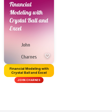
Financial Modeling with
Crystal Ball and Excel
JOHN CHARNES