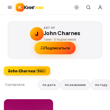
Книг
изм
АВТОР
John Charnes
J
1 книг ·
0
подписчиков
Подписаться
John Charnes
1 кн.
Сортировка:
по дате
по названию
по году