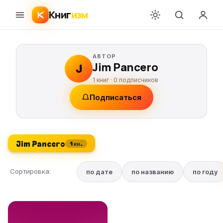
Книг
изм
АВТОР
Jim Pancero
J
1 книг ·
0
подписчиков
Подписаться
Jim Pancero
1 кн.
Сортировка:
по дате
по названию
по году