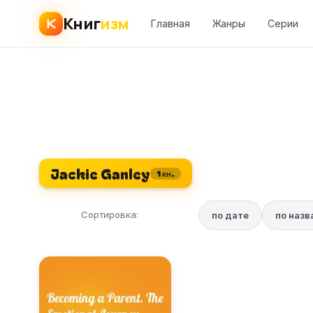
Книг
изм
Главная
Жанры
Серии
Jackie Ganley
1 кн.
Сортировка:
по дате
по наз