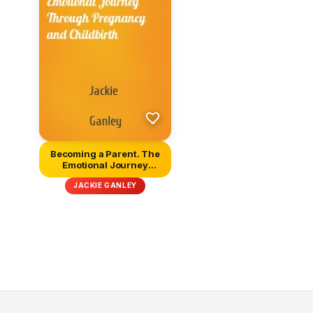
Becoming a Parent. The
Emotional Journey
Through P...
JACKIE GANLEY