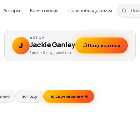
Авторы
Впечатления
Правообладателям
АВТОР
Jackie Ganley
J
Подписаться
1 книг ·
0
подписчиков
ванию
по году
по скачиваниям ↓