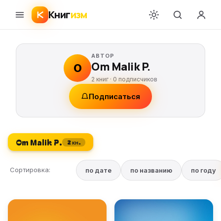
Книг
изм
АВТОР
Om Malik P.
O
2 книг ·
0
подписчиков
Подписаться
Om Malik P.
2 кн.
Сортировка:
по дате
по названию
по году