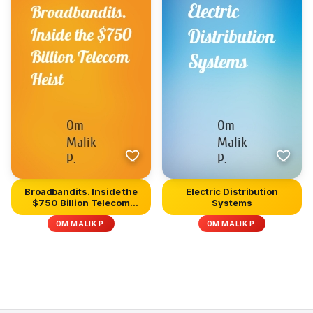
Broadbandits. Inside the
Electric Distribution
$750 Billion Telecom
Systems
Heis...
OM MALIK P.
OM MALIK P.