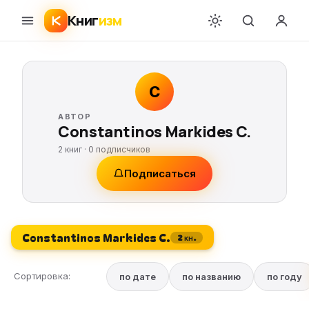
Книг
изм
C
АВТОР
Constantinos Markides C.
2 книг ·
0
подписчиков
Подписаться
Constantinos Markides C.
2 кн.
Сортировка:
по дате
по названию
по году