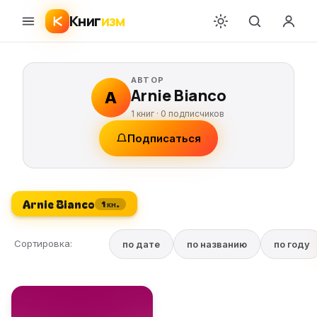
Книг
изм
АВТОР
Arnie Bianco
A
1 книг ·
0
подписчиков
Подписаться
Arnie Bianco
1 кн.
Сортировка:
по дате
по названию
по году