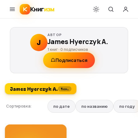
Книг
изм
АВТОР
James Hyerczyk A.
J
1 книг ·
0
подписчиков
Подписаться
James Hyerczyk A.
1 кн.
Сортировка:
по дате
по названию
по году