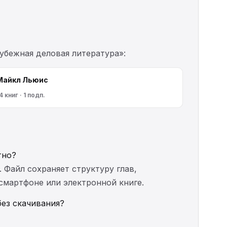
убежная деловая литература»:
Майкл Льюис
4 книг · 1 подп.
тно?
. Файл сохраняет структуру глав,
 смартфоне или электронной книге.
 без скачивания?