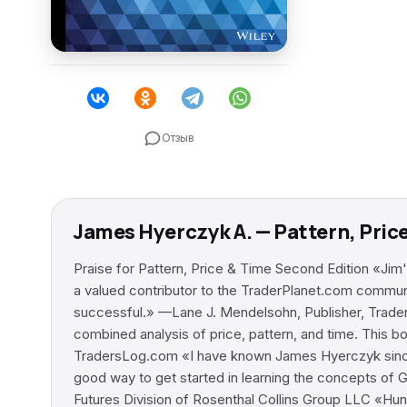
Отзыв
James Hyerczyk A. — Pattern, Pri
Praise for Pattern, Price & Time Second Edition «Jim'
a valued contributor to the TraderPlanet.com commu
successful.» —Lane J. Mendelsohn, Publisher, Trader
combined analysis of price, pattern, and time. This bo
TradersLog.com «I have known James Hyerczyk since 1
good way to get started in learning the concepts of
Futures Division of Rosenthal Collins Group LLC «Hun