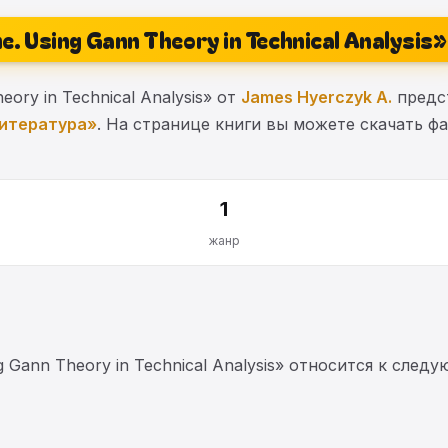
me. Using Gann Theory in Technical Analysis»
heory in Technical Analysis» от
James Hyerczyk A.
предст
литература»
. На странице книги вы можете скачать фа
1
жанр
ing Gann Theory in Technical Analysis» относится к с