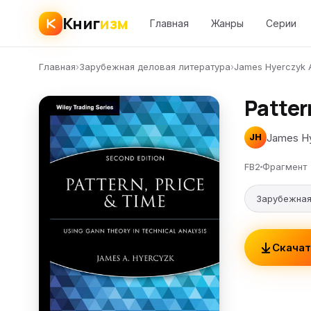
Книг
изм
Главная
Жанры
Серии
Главная
›
Зарубежная деловая литература
›
James Hyerczyk 
Patter
James Hy
JH
FB2
Фрагмент
Зарубежная
Скачат