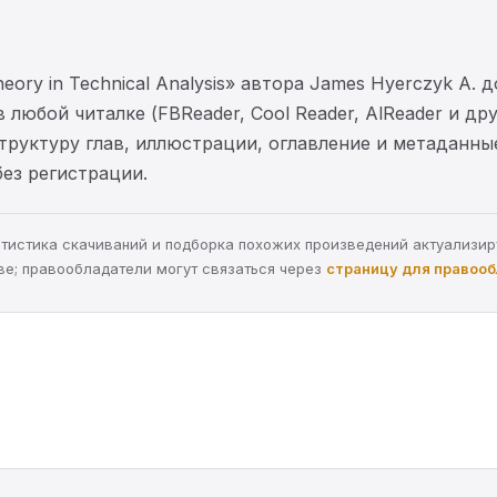
Theory in Technical Analysis» автора James Hyerczyk A
 любой читалке (FBReader, Cool Reader, AlReader и др
структуру глав, иллюстрации, оглавление и метаданн
без регистрации.
статистика скачиваний и подборка похожих произведений актуализи
ве; правообладатели могут связаться через
страницу для правоо