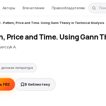
Авторы
Впечатления
Правообладателям
A.
›
Pattern, Price and Time. Using Gann Theory in Technical Analysis
n, Price and Time. Using Gann T
erczyk A.
 деловая литература
ь FB2
В библиотеку