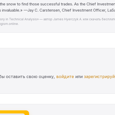
n the snow to find those successful trades. As the Chief Investment
 is invaluable.» —Jay C. Carstensen, Chief Investment Officer, LaSa
eory in Technical Analysis» — автор James Hyerczyk A. или скачать беспла
gism.online.
бы оставить свою оценку,
войдите
или
зарегистрируй