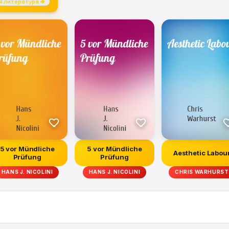
я литература →
5 vor Mündliche
5 vor Mündliche
Aesthetic Labou
Prüfung
Prüfung
HANS J. NICOLINI
HANS J. NICOLINI
CHRIS WARHURST