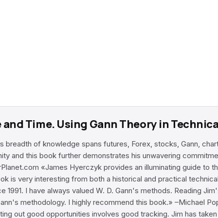
ce and Time. Using Gann Theory in Technic
s breadth of knowledge spans futures, Forex, stocks, Gann, chartin
nity and this book further demonstrates his unwavering commitm
Planet.com «James Hyerczyk provides an illuminating guide to th
ok is very interesting from both a historical and practical techni
991. I have always valued W. D. Gann's methods. Reading Jim's 
 Gann's methodology. I highly recommend this book.» –Michael Pop
ting out good opportunities involves good tracking. Jim has taken