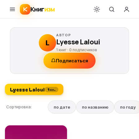
Книг
изм
АВТОР
Lyesse Laloui
L
1 книг ·
0
подписчиков
Подписаться
Lyesse Laloui
1 кн.
Сортировка:
по дате
по названию
по году