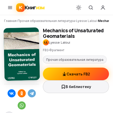
Книг
изм
Главная
›
Прочая образовательная литература
›
Lyesse Laloui
›
Mechanics
Mechanics of Unsaturated
Geomaterials
Lyesse Laloui
LL
FB2
Фрагмент
Прочая образовательная литература
Скачать FB2
В библиотеку