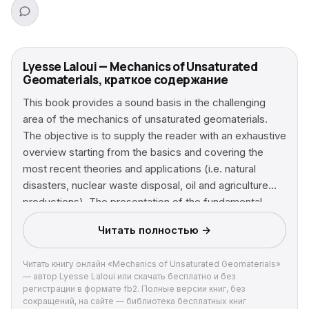
Lyesse Laloui — Mechanics of Unsaturated
Geomaterials, краткое содержание
This book provides a sound basis in the challenging
area of the mechanics of unsaturated geomaterials.
The objective is to supply the reader with an exhaustive
overview starting from the basics and covering the
most recent theories and applications (i.e. natural
disasters, nuclear waste disposal, oil and agriculture
productions). The presentation of the fundamental
concepts is based on an interdisciplinary approach, in
Читать полностью →
the areas of soil, rock and cement-based material
mechanics.
Читать книгу онлайн «Mechanics of Unsaturated Geomaterials»
— автор Lyesse Laloui или скачать бесплатно и без
регистрации в формате fb2. Полные версии книг, без
сокращений, на сайте — библиотека бесплатных книг