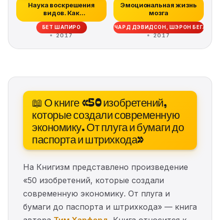
Наука воскрешения
Эмоциональная жизнь
видов. Как
мозга
клонировать мамонта
БЕТ ШАПИРО
РИЧАРД ДЭВИДСОН, ШЭРОН БЕГЛИ
2017
2017
📖 О книге «50 изобретений,
которые создали современную
экономику. От плуга и бумаги до
паспорта и штрихкода»
На Книгизм представлено произведение
«50 изобретений, которые создали
современную экономику. От плуга и
бумаги до паспорта и штрихкода» — книга
автора
Тим Харфорд
. Книга относится к