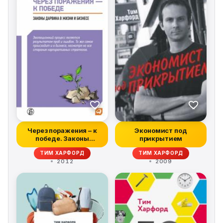
Через поражения – к
Экономист под
победе. Законы
прикрытием
Дарвина в жизни...
ТИМ ХАРФОРД
ТИМ ХАРФОРД
2012
2009