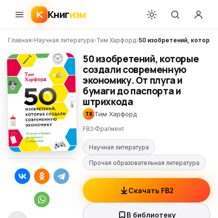
Книг
изм
Главная
›
Научная литература
›
Тим Харфорд
›
50 изобретений, которые
50 изобретений, которые
создали современную
экономику. От плуга и
бумаги до паспорта и
штрихкода
Тим Харфорд
ТХ
FB2
Фрагмент
Научная литература
Прочая образовательная литература
Скачать FB2
В библиотеку