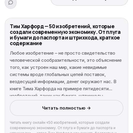
Тим Харфорд — 50 изобретений, которые
создали современную экономику. От плуга
и бумаги до паспорта и штрихкода, краткое
содержание
Любое изобретение – не просто свидетельство
человеческой сообразительности, это объяснение
того, как устроен наш мир, какие невидимые
системы вроде глобальных цепей поставок,
вездесущей информации, денег окружают нас. В
книге Тима Харфорда на примере пятидесяти
изобретений, таких как бумага, штрихкоды,
интеллектуальная собственность, письменность и
Читать полностью →
других, освещаются захватывающие подробности
функционирования мировой экономики и
Читать книгу онлайн «50 изобретений, которые создали
рассказывается о том, как новые идеи меняют
современную экономику. От плуга и бумаги до паспорта и
баланс экономических сил и наш образ жизни.