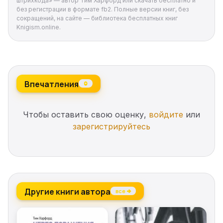
штрихкода» — автор Тим Харфорд или скачать бесплатно и
Книга для тех, кто интересуется историей и
без регистрации в формате fb2. Полные версии книг, без
сокращений, на сайте — библиотека бесплатных книг
экономикой и хочет понимать, как устроен наш
Knigism.online.
мир.
На русском языке публикуется впервые.
Впечатления
0
Чтобы оставить свою оценку,
войдите
или
зарегистрируйтесь
Другие книги автора
все →