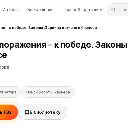
Авторы
Впечатления
Правообладателям
ия – к победе. Законы Дарвина в жизни и бизнесе
поражения – к победе. Законы
се
форд
тература
Поиск работы, карьера
ь FB2
В библиотеку