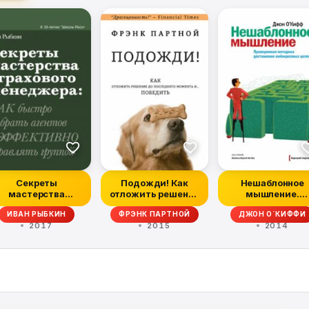
Секреты
Подожди! Как
Нешаблонное
мастерства
отложить решение
мышление.
страхового
до последнего
Проверенная
ИВАН РЫБКИН
ФРЭНК ПАРТНОЙ
ДЖОН О`КИФФИ
менеджера: как
момент...
методика
2017
2015
2014
быстр...
достиже...