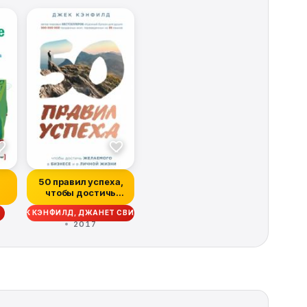
50 правил успеха,
чтобы достичь
желаемого в
ДЖЕК КЭНФИЛД, ДЖАНЕТ СВИТЦЕР
бизнес...
2017