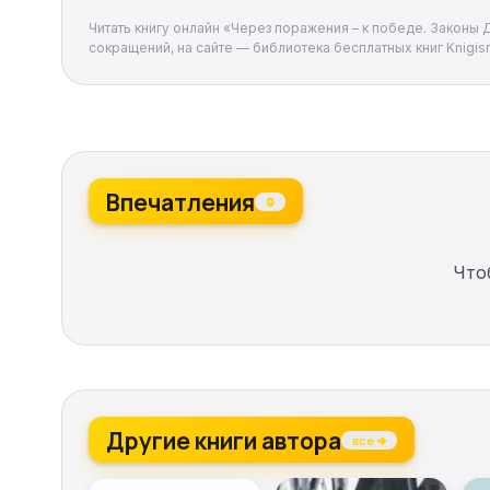
Читать книгу онлайн «Через поражения – к победе. Законы 
сокращений, на сайте — библиотека бесплатных книг Knigism
Впечатления
0
Что
Другие книги автора
все →