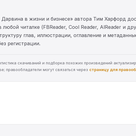
ы Дарвина в жизни и бизнесе» автора Тим Харфорд до
 любой читалке (FBReader, Cool Reader, AlReader и др
структуру глав, иллюстрации, оглавление и метаданн
без регистрации.
статистика скачиваний и подборка похожих произведений актуализи
ве; правообладатели могут связаться через
страницу для правоо