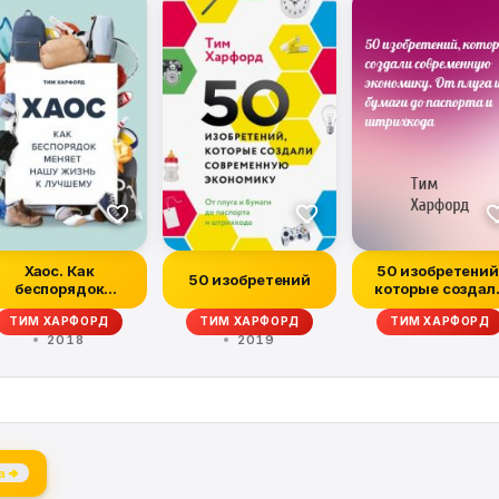
Хаос. Как
50 изобретений
50 изобретений
беспорядок
которые создал
меняет нашу
современную
ТИМ ХАРФОРД
ТИМ ХАРФОРД
ТИМ ХАРФОРД
жизнь к лучшему
эконом...
2018
2019
а →