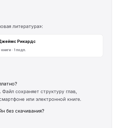
овая литература»:
Джеймс Рикардс
 книги · 1 подп.
платно?
. Файл сохраняет структуру глав,
 смартфоне или электронной книге.
йн без скачивания?