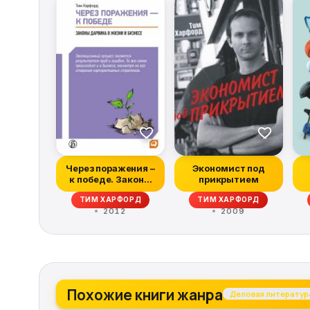
Через поражения –
Экономист под
к победе. Законы
прикрытием
Дарвина в жизни...
ТИМ ХАРФОРД
ТИМ ХАРФОРД
2012
2009
Похожие книги жанра
Деловая литератур