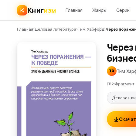
Книг
изм
Главная
Жанры
Серии
Главная
›
Деловая литература
›
Тим Харфорд
›
Через поражен
Через 
бизне
Тим Хар
ТХ
FB2
Фрагмент
Деловая ли
Скачат