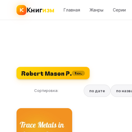
Книг
изм
Главная
Жанры
Серии
Robert Mason P.
1 кн.
Сортировка:
по дате
по наз