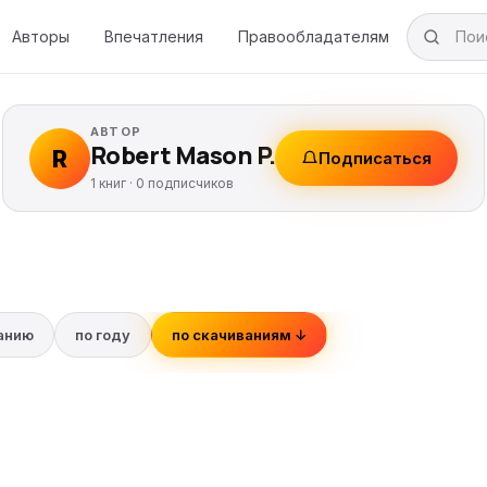
Авторы
Впечатления
Правообладателям
АВТОР
Robert Mason P.
R
Подписаться
1 книг ·
0
подписчиков
ванию
по году
по скачиваниям ↓