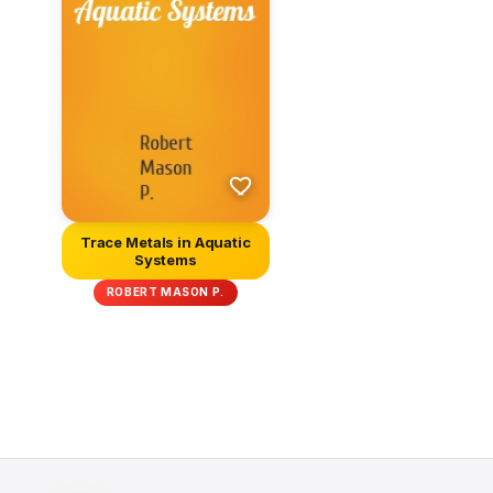
Trace Metals in Aquatic
Systems
ROBERT MASON P.