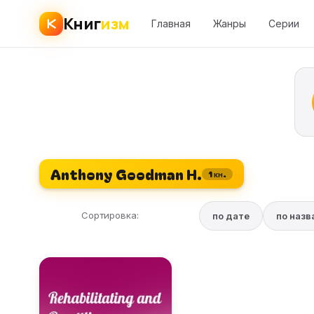
Книг
изм
Главная
Жанры
Серии
Anthony Goodman H.
1 кн.
Сортировка:
по дате
по наз