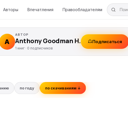
Авторы
Впечатления
Правообладателям
АВТОР
Anthony Goodman H.
A
Подписаться
1 книг ·
0
подписчиков
ванию
по году
по скачиваниям ↓