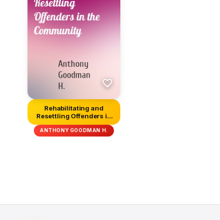
Rehabilitating and
Resettling Offenders in
the Com...
ANTHONY GOODMAN H.