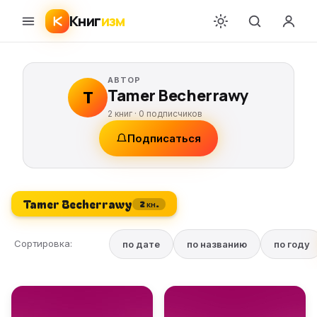
Книг
изм
АВТОР
Tamer Becherrawy
T
2 книг ·
0
подписчиков
Подписаться
Tamer Becherrawy
2 кн.
Сортировка:
по дате
по названию
по году