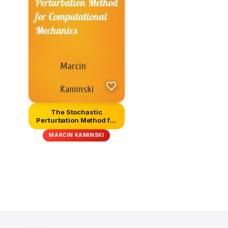
The Stochastic
Perturbation Method for
Computation...
MARCIN KAMINSKI