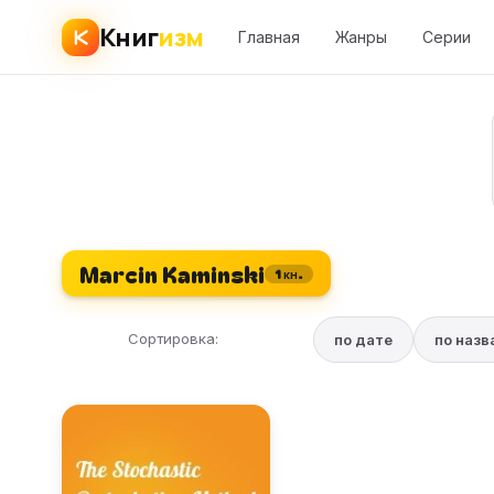
Книг
изм
Главная
Жанры
Серии
Marcin Kaminski
1 кн.
Сортировка:
по дате
по наз