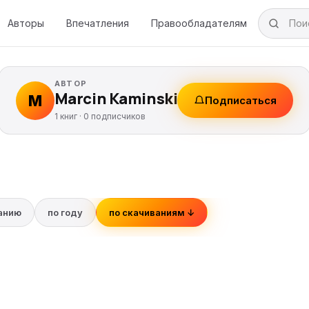
Авторы
Впечатления
Правообладателям
АВТОР
Marcin Kaminski
M
Подписаться
1 книг ·
0
подписчиков
ванию
по году
по скачиваниям ↓