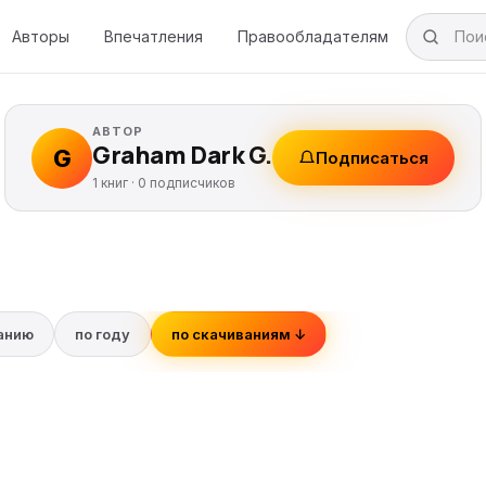
Авторы
Впечатления
Правообладателям
АВТОР
Graham Dark G.
G
Подписаться
1 книг ·
0
подписчиков
ванию
по году
по скачиваниям ↓