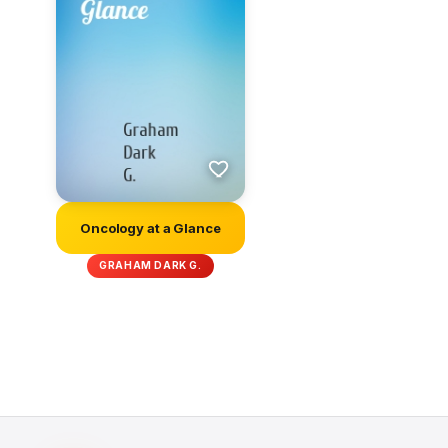
Oncology at a Glance
GRAHAM DARK G.