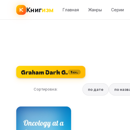
Книг
изм
Главная
Жанры
Серии
Graham Dark G.
1 кн.
Сортировка:
по дате
по наз