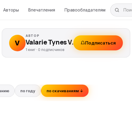
Авторы
Впечатления
Правообладателям
АВТОР
Valarie Tynes V.
V
Подписаться
1 книг ·
0
подписчиков
ванию
по году
по скачиваниям ↓