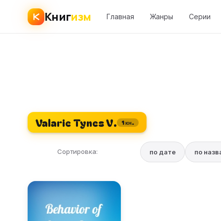
Книг
изм
Главная
Жанры
Серии
Valarie Tynes V.
1 кн.
Сортировка:
по дате
по наз