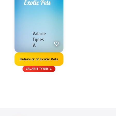
Behavior of Exotic Pets
VALARIE TYNES V.