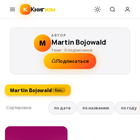
Книг
изм
АВТОР
Martin Bojowald
M
1 книг ·
0
подписчиков
Подписаться
Martin Bojowald
1 кн.
Сортировка:
по дате
по названию
по году