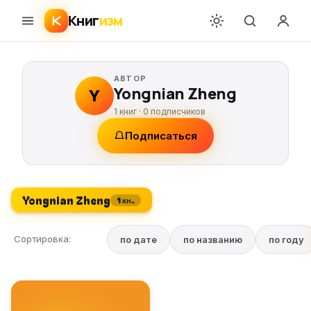
Книг
изм
АВТОР
Yongnian Zheng
Y
1 книг ·
0
подписчиков
Подписаться
Yongnian Zheng
1 кн.
Сортировка:
по дате
по названию
по году