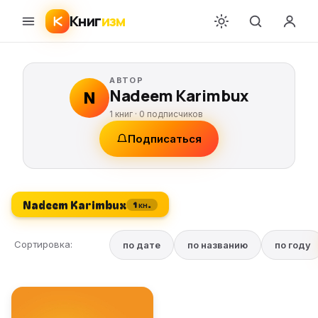
Книг
изм
АВТОР
Nadeem Karimbux
N
1 книг ·
0
подписчиков
Подписаться
Nadeem Karimbux
1 кн.
Сортировка:
по дате
по названию
по году