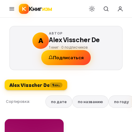
Книг
изм
АВТОР
Alex Visscher De
A
1 книг ·
0
подписчиков
Подписаться
Alex Visscher De
1 кн.
Сортировка:
по дате
по названию
по году