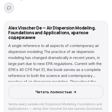
Alex Visscher De — Air Dispersion Modeling.
Foundations and Applications, краткое
содержание
A single reference to all aspects of contemporary air
dispersion modeling The practice of air dispersion
modeling has changed dramatically in recent years, in
large part due to new EPA regulations. Current with the
EPA's 40 CFR Part 51, this book serves as a complete
reference to both the science and contemporary
practice of air dispersion modeling. Throughout the
book, author Alex De Visscher guides readers through
Читать полностью →
complex calculations, equation by equation, helping
them understand precisely how air dispersion models
Читать книгу онлайн «Air Dispersion Modeling. Foundations and
work, including such popular models as the EPA's
Applications» — автор Alex Visscher De или скачать бесплатно
AERMOD and CALPUFF. Air Dispersion Modeling