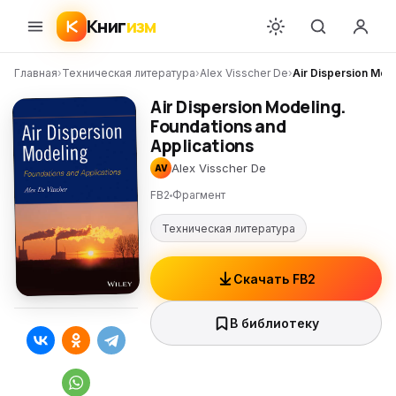
Книг
изм
Главная
›
Техническая литература
›
Alex Visscher De
›
Air Dispersion Mode
Air Dispersion Modeling.
Foundations and
Applications
Alex Visscher De
AV
FB2
Фрагмент
Техническая литература
Скачать FB2
В библиотеку