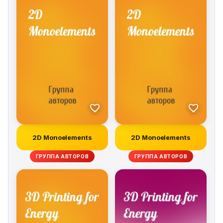
environmental impact assessments. The book's many
examples and step-by-step instructions also make it
ideal as a textbook for students in the fields of
environmental engineering, meteorology, chemical
engineering, and environmental sciences.
2D Monoelements
2D Monoelements
ГРУППА АВТОРОВ
ГРУППА АВТОРОВ