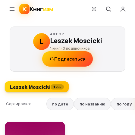
Книг
изм
АВТОР
Leszek Moscicki
L
1 книг ·
0
подписчиков
Подписаться
Leszek Moscicki
1 кн.
Сортировка:
по дате
по названию
по году