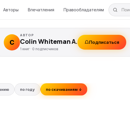
Авторы
Впечатления
Правообладателям
АВТОР
Colin Whiteman A.
C
Подписаться
1 книг ·
0
подписчиков
ванию
по году
по скачиваниям ↓