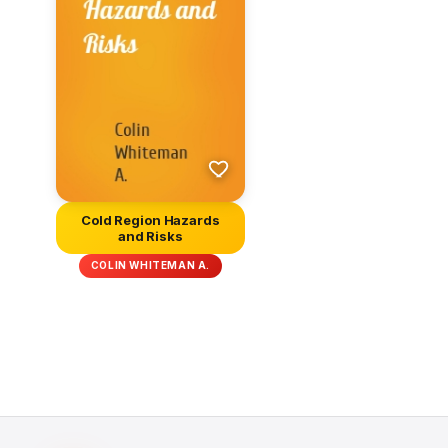
Cold Region Hazards
and Risks
COLIN WHITEMAN A.