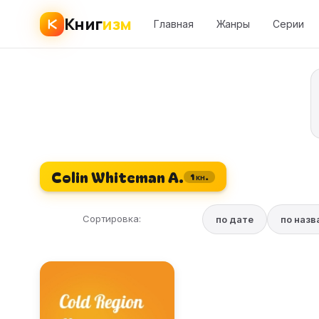
Книг
изм
Главная
Жанры
Серии
Colin Whiteman A.
1 кн.
Сортировка:
по дате
по наз