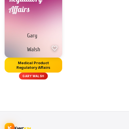
Medical Product
Regulatory Affairs
GARY WALSH
Книг
изм