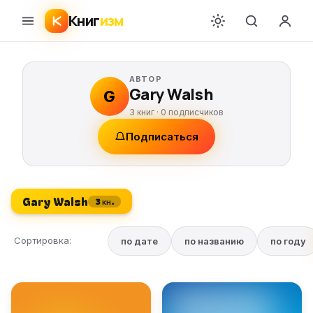
Книг
изм
АВТОР
Gary Walsh
G
3 книг ·
0
подписчиков
Подписаться
Gary Walsh
3 кн.
Сортировка:
по дате
по названию
по году