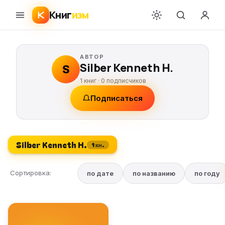
Книг
изм
АВТОР
Silber Kenneth H.
S
1 книг ·
0
подписчиков
Подписаться
Silber Kenneth H.
1 кн.
Сортировка:
по дате
по названию
по году