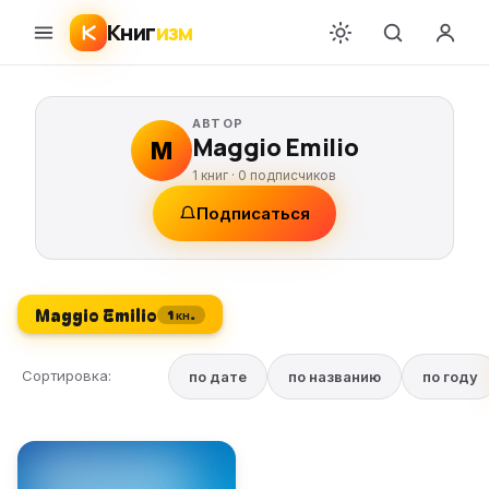
Книг
изм
АВТОР
Maggio Emilio
M
1 книг ·
0
подписчиков
Подписаться
Maggio Emilio
1 кн.
Сортировка:
по дате
по названию
по году