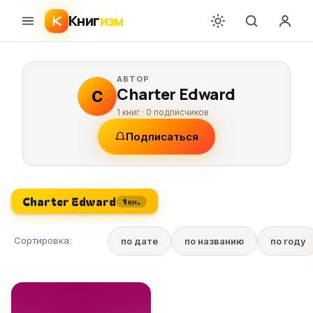
Книг
изм
АВТОР
Charter Edward
C
1 книг ·
0
подписчиков
Подписаться
Charter Edward
1 кн.
Сортировка:
по дате
по названию
по году